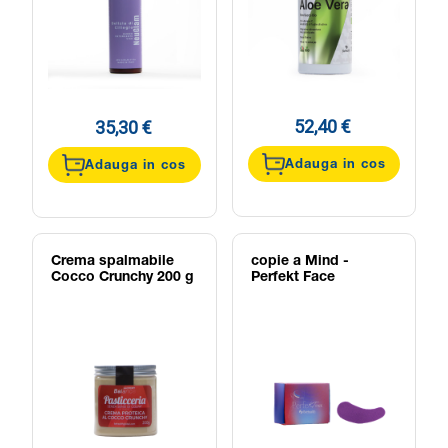
52,40 €
35,30 €
Adauga in cos
Adauga in cos
Crema spalmabile
copie a Mind -
Cocco Crunchy 200 g
Perfekt Face