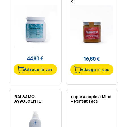
g
44,30 €
16,80 €
Adauga in cos
Adauga in cos
BALSAMO
copie a copie a Mind
AVVOLGENTE
- Perfekt Face