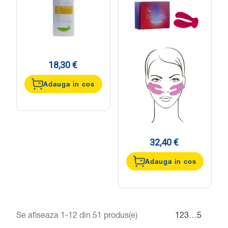
18,30 €
Adauga in cos
32,40 €
Adauga in cos
Se afiseaza 1-12 din 51 produs(e)
1
2
3
…
5