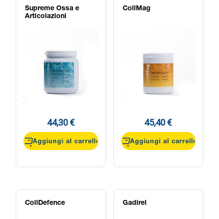
Supreme Ossa e
CollMag
Articolazioni
44,30 €
45,40 €
Aggiungi al carrello
Aggiungi al carrello
CollDefence
Gadirel