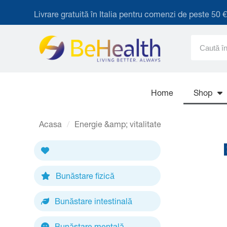
Livrare gratuită în Italia pentru comenzi de peste 50 
Home
Shop
Acasa
Energie &amp; vitalitate
Bunăstare fizică
Bunăstare intestinală
Bunăstare mentală