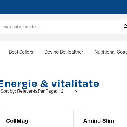
€
Best Sellers
Devino BeHealther
Nutritional Coa
Energie & vitalitate
Sort by: Relevanta
Per Page: 12
CollMag
Amino Slim