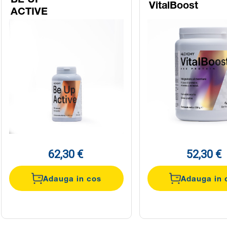
VitalBoost
ACTIVE
62,30 €
52,30 €
Adauga in cos
Adauga in 