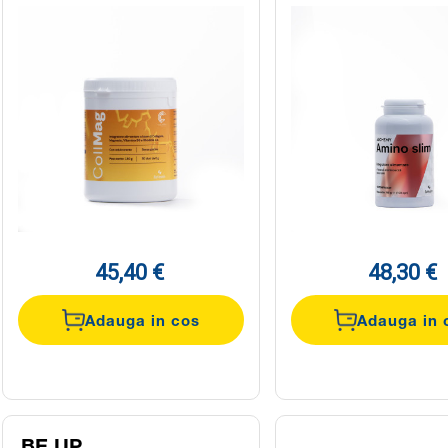
45,40 €
48,30 €
Adauga in cos
Adauga in 
BE UP