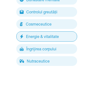
Controlul greutății
Cosmeceutice
Energie & vitalitate
Îngrijirea corpului
Nutraceutice