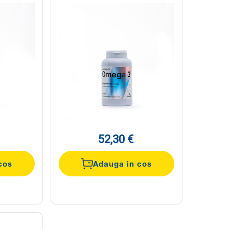
52,30 €
cos
Adauga in cos