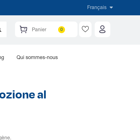
Français
Panier
ng
Qui sommes-nous
ozione al
gène.