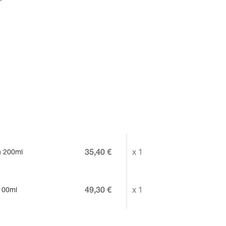
35,40 €
x 1
n 200ml
49,30 €
x 1
100ml