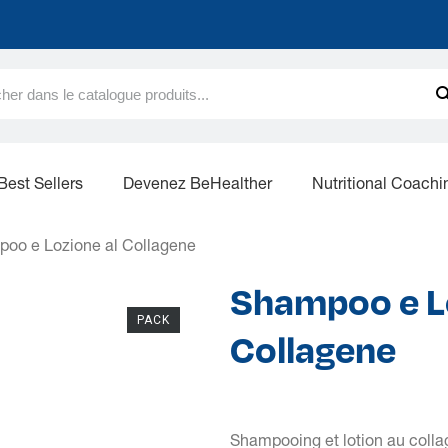
Best Sellers
Devenez BeHealther
Nutritional Coachi
oo e Lozione al Collagene
Shampoo e L
PACK
Collagene
Shampooing et lotion au colla