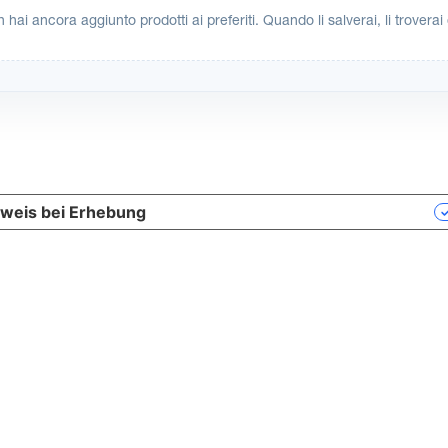
 hai ancora aggiunto prodotti ai preferiti. Quando li salverai, li troverai 
weis bei Erhebung
Ihre Datenschutzeinstellungen