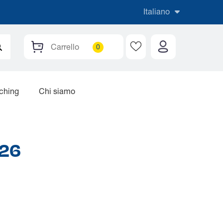
Italiano
Carrello
aching
Chi siamo
26