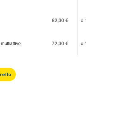
62,30 €
x 1
72,30 €
x 1
 multiattivo
rello