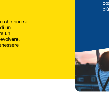
po
più
ne che non si
di un
re un
 evolvere,
benessere