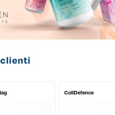
 clienti
Mag
CollDefence