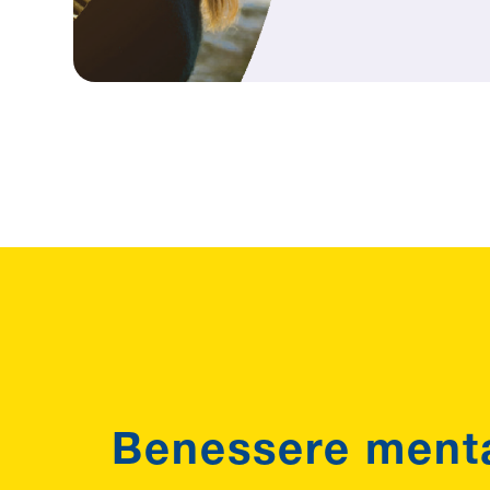
Benessere men
|