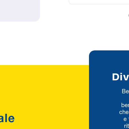
Di
Be
ben
che
e 
r