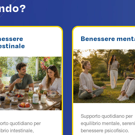
ando?
nessere
Benessere ment
estinale
Supporto quotidiano per
orto quotidiano per
equilibrio mentale, seren
ibrio intestinale,
benessere psicofisico.