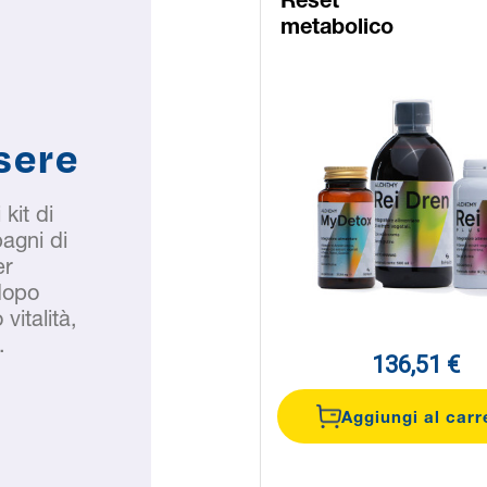
t
Kit Gambe
bolico
Leggere
sere
kit di
agni di
er
dopo
vitalità,
.
136,51 €
125,90 €
Aggiungi al carrello
Aggiungi al carr