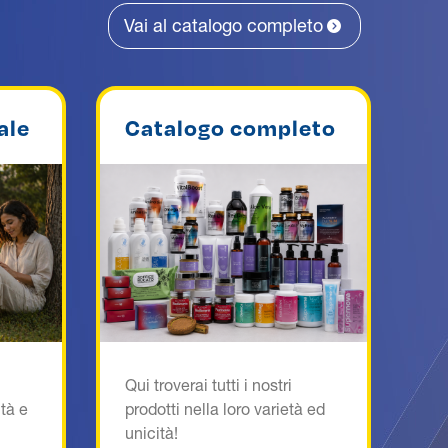
Vai al catalogo completo
ale
Catalogo completo
C
Qui troverai tutti i nostri
Tr
ità e
prodotti nella loro varietà ed
ch
unicità!
be