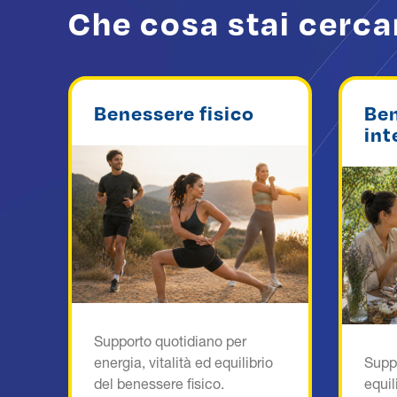
Che cosa stai cerc
Benessere fisico
Be
int
Supporto quotidiano per
energia, vitalità ed equilibrio
Supp
del benessere fisico.
equil